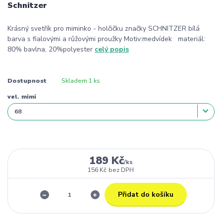
Schnitzer
Krásný svetřík pro miminko - holčičku značky SCHNITZER bílá
barva s fialovými a růžovými proužky Motiv:medvídek materiál:
80% bavlna, 20%polyester
celý popis
Dostupnost
Skladem 1 ks
vel. mimi
189 Kč
/
ks
156 Kč
bez DPH
Přidat do košíku