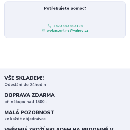
Potřebujete pomoc?
+420 380 830 198
wokas.online@yahoo.cz
VŠE SKLADEM!!
Odeslání do 24hodin
DOPRAVA ZDARMA
při nákupu nad 1500,-
MALÁ POZORNOST
ke každé objednávce
VEŠKERÉ ZBOŽÍ SKLADEM NA PRODEJNĚ V