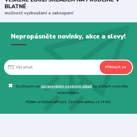
BLATNÉ
možnost vyzkoušení a zakoupení
Nepropásněte novinky, akce a slevy!
Přihlásit se
Souhlasím se
zpracováním osobních údajů
za účelem rozesílky
newsletteru.
Můžete se kdykoli odhlásit. Zasíláme jednou za 14 dní.