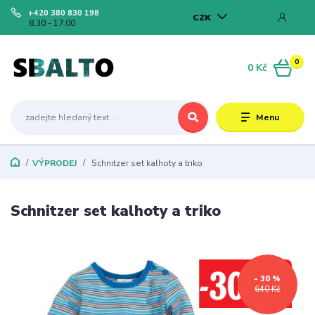
+420 380 830 198
CZK
8.30 - 17.00
0
0 Kč
Menu
VÝPRODEJ
Schnitzer set kalhoty a triko
Schnitzer set kalhoty a triko
- 30 %
640 Kč