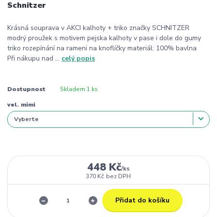
Schnitzer
Krásná souprava v AKCI kalhoty + triko značky SCHNITZER
modrý proužek s motivem pejska kalhoty v pase i dole do gumy
triko rozepínání na rameni na knoflíčky materiál: 100% bavlna
Při nákupu nad ...
celý popis
Dostupnost
Skladem 1 ks
vel. mimi
448 Kč
/
ks
370 Kč
bez DPH
Přidat do košíku