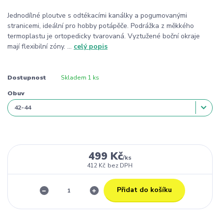
Jednodílné ploutve s odtékacími kanálky a pogumovanými
stranicemi, ideální pro hobby potápěče. Podrážka z měkkého
termoplastu je ortopedicky tvarovaná. Vyztužené boční okraje
mají flexibilní zóny. ...
celý popis
Dostupnost
Skladem 1 ks
Obuv
499 Kč
/
ks
412 Kč
bez DPH
Přidat do košíku