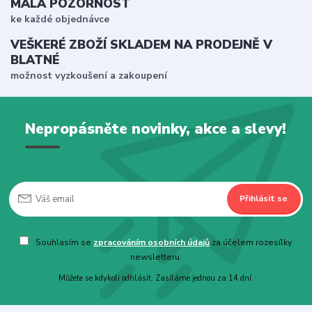
MALÁ POZORNOST
ke každé objednávce
VEŠKERÉ ZBOŽÍ SKLADEM NA PRODEJNĚ V
BLATNÉ
možnost vyzkoušení a zakoupení
Nepropásněte novinky, akce a slevy!
Přihlásit se
Souhlasím se
zpracováním osobních údajů
za účelem rozesílky
newsletteru.
Můžete se kdykoli odhlásit. Zasíláme jednou za 14 dní.