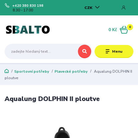
+420 380 830 198
CZK
8.30 - 17.00
0
0 Kč
Menu
Sportovní potřeby
Plavecké potřeby
Aqualung DOLPHIN II
ploutve
Aqualung DOLPHIN II ploutve