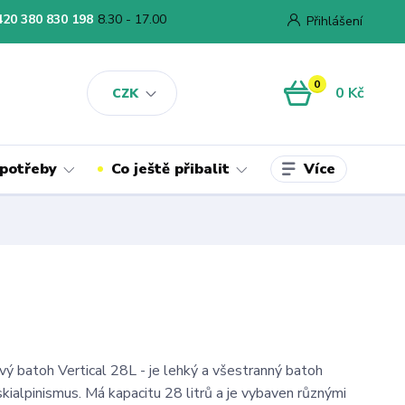
420 380 830 198
8.30 - 17.00
Přihlášení
0
0 Kč
CZK
Více
 potřeby
Co ještě přibalit
vý batoh Vertical 28L - je lehký a všestranný batoh
skialpinismus. Má kapacitu 28 litrů a je vybaven různými