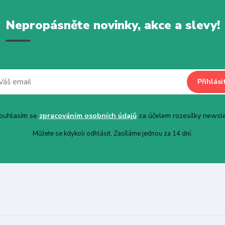
Nepropásněte novinky, akce a slevy!
Přihlási
uhlasím se
zpracováním osobních údajů
za účelem rozesílky newsle
Můžete se kdykoli odhlásit. Zasíláme jednou za 14 dní.