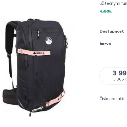
užitečnými fun
popis
Dostupnost
barva
3 99
3 305 K
Číslo produktu: