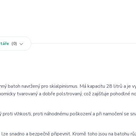
táře
0
nný batoh navržený pro skialpinismus. Má kapacitu 28 litrů a je 
onomicky tvarovaný a dobře polstrovaný, což zajišťuje pohodlné n
ný proti vlhkosti, proti náhodnému poškození a při namočení se s
e lze snadno a bezpečně připevnit. Kromě toho jsou na batohu rů