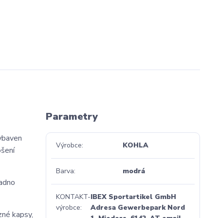
Parametry
vybaven
Výrobce
KOHLA
ošení
Barva
modrá
nadno
KONTAKT-
IBEX Sportartikel GmbH
výrobce
Adresa Gewerbepark Nord
zné kapsy,