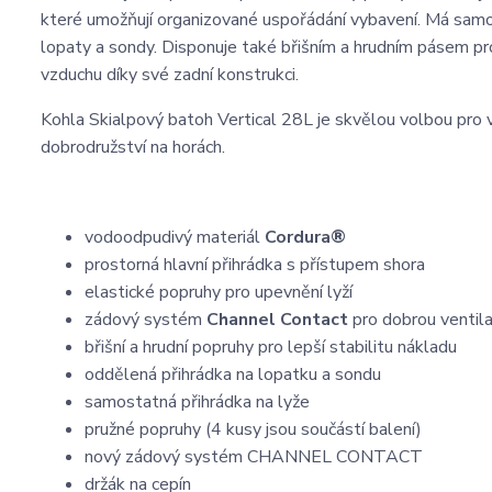
které umožňují organizované uspořádání vybavení. Má samos
lopaty a sondy. Disponuje také břišním a hrudním pásem pro 
vzduchu díky své zadní konstrukci.
Kohla Skialpový batoh Vertical 28L je skvělou volbou pro vš
dobrodružství na horách.
vodoodpudivý materiál
Cordura®
prostorná hlavní přihrádka s přístupem shora
elastické popruhy pro upevnění lyží
zádový systém
Channel Contact
pro dobrou ventila
břišní a hrudní popruhy pro lepší stabilitu nákladu
oddělená přihrádka na lopatku a sondu
samostatná přihrádka na lyže
pružné popruhy (4 kusy jsou součástí balení)
nový zádový systém CHANNEL CONTACT
držák na cepín