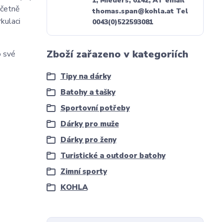
1, Mieders, 6142, AT email
včetně
thomas.span@kohla.at Tel
kulaci
0043(0)522593081
Zboží zařazeno v kategoriích
o své
Tipy na dárky
Batohy a tašky
Sportovní potřeby
Dárky pro muže
Dárky pro ženy
Turistické a outdoor batohy
Zimní sporty
KOHLA