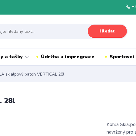
+
Hledat
y a tašky
Údržba a impregnace
Sportovní
A skialpový batoh VERTICAL 28l
 28l
Kohla Skialpo
navržený pro 