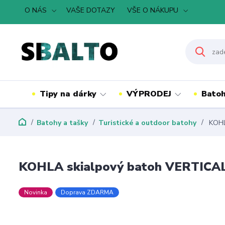
O NÁS
VAŠE DOTAZY
VŠE O NÁKUPU
Tipy na dárky
VÝPRODEJ
Batoh
Batohy a tašky
Turistické a outdoor batohy
KOHL
KOHLA skialpový batoh VERTICAL
Novinka
Doprava ZDARMA