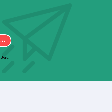
t se
tteru.