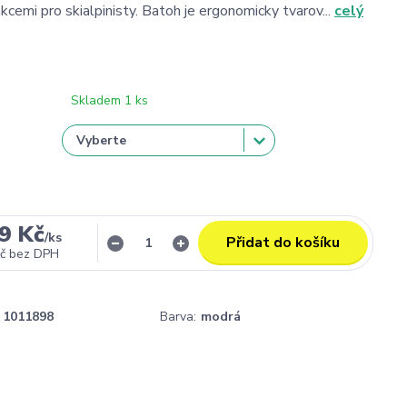
kcemi pro skialpinisty. Batoh je ergonomicky tvarov...
celý
Skladem 1 ks
9 Kč
/
ks
Přidat do košíku
č
bez DPH
1011898
Barva:
modrá