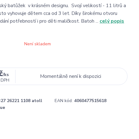
ský batůžek v krásném designu. Svojí velikostí - 11 litrů a
to vyhovuje dětem cca od 3 let. Díky širokému otvoru
dání potřebností i pro děti maličkost. Batoh ...
celý popis
Není skladem
č
/
ks
Momentálně není k dispozici
 DPH
327 26221 1108 atoll
EAN kód:
4060477515618
lue