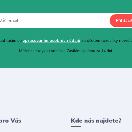
Přihlási
uhlasím se
zpracováním osobních údajů
za účelem rozesílky newsle
Můžete se kdykoli odhlásit. Zasíláme jednou za 14 dní.
pro Vás
Kde nás najdete?