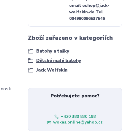
email eshop@jack-
wolfskin.de Tel
004980096537546
Zboží zařazeno v kategoriích
Batohy a tašky
Dětské malé batohy
Jack Wolfskin
lností
Potřebujete pomoc?
+420 380 830 198
wokas.online@yahoo.cz