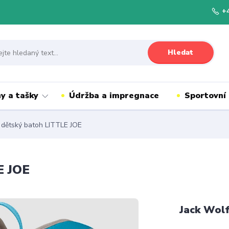
+
Hledat
y a tašky
Údržba a impregnace
Sportovní
 dětský batoh LITTLE JOE
E JOE
Jack Wolf