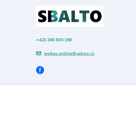
+420 380 830 198
wokas.online@yahoo.cz
Vytvořeno na
Eshop-rychle.cz