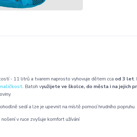
kostí - 11 litrů a tvarem naprosto vyhovuje dětem cca
od 3 let
.
 maličkost.
Batoh v
yužijete ve školce, do města i na jejich pr
oviny
.
dlně sedí a lze je upevnit na místě pomocí hrudního popruhu.
nošení v ruce zvyšuje komfort užívání