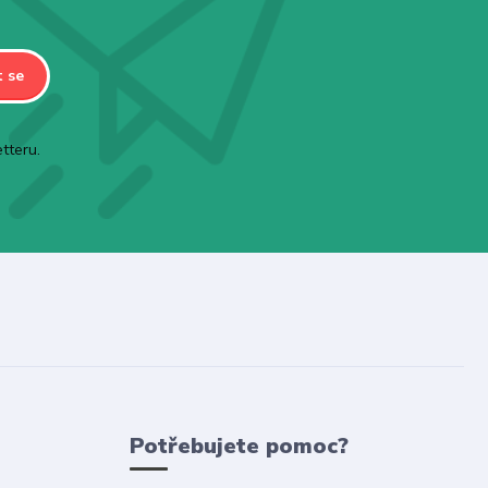
t se
tteru.
Potřebujete pomoc?