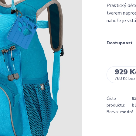
Praktický dět
tvarem napros
nahoře je vklá
Dostupnost
929 K
768 Kč
bez
Číslo
9
produktu:
b
Barva:
modrá