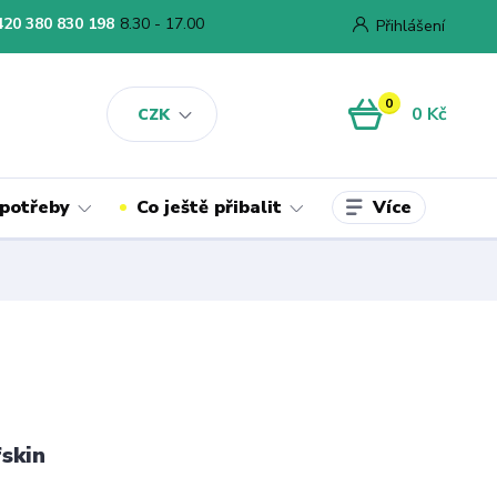
420 380 830 198
8.30 - 17.00
Přihlášení
0
0 Kč
CZK
Více
 potřeby
Co ještě přibalit
skin