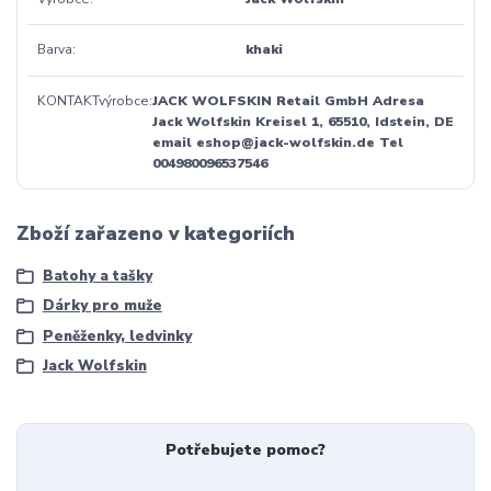
Barva
khaki
KONTAKTvýrobce
JACK WOLFSKIN Retail GmbH Adresa
Jack Wolfskin Kreisel 1, 65510, Idstein, DE
email eshop@jack-wolfskin.de Tel
004980096537546
Zboží zařazeno v kategoriích
Batohy a tašky
Dárky pro muže
Peněženky, ledvinky
Jack Wolfskin
Potřebujete pomoc?