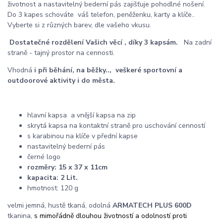
životnost a nastavitelný bederní pás zajišťuje pohodlné nošení.
Do 3 kapes schováte váš telefon, peněženku, karty a klíče..
Vyberte si z různých barev, dle vašeho vkusu.
Dostatečné rozdělení Vašich věcí , díky 3 kapsám.
Na zadní
straně - tajný prostor na cennosti.
Vhodná
i při běhání, na běžky.., veškeré sportovní a
outdoorové aktivity i do města.
hlavní kapsa a vnější kapsa na zip
skrytá kapsa na kontaktní straně pro uschování cenností
s karabinou na klíče v přední kapse
nastavitelný bederní pás
černé logo
rozměry: 15 x 37 x 11cm
kapacita: 2 Lit.
hmotnost: 120 g
velmi jemná, hustě tkaná, odolná
ARMATECH PLUS 600D
tkanina,
s mimořádně dlouhou životností a odolností proti