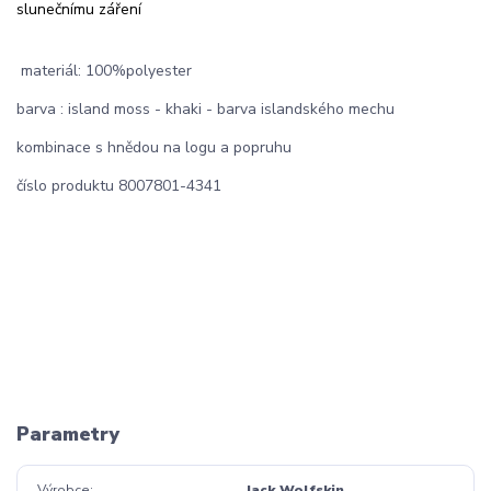
slunečnímu záření
materiál: 100%polyester
barva : island moss - khaki - barva islandského mechu
kombinace s hnědou na logu a popruhu
číslo produktu 8007801-4341
Parametry
Výrobce
Jack Wolfskin