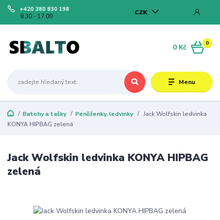
+420 380 830 198
CZK
8.30 - 17.00
0
0 Kč
Menu
Batohy a tašky
Peněženky, ledvinky
Jack Wolfskin ledvinka
KONYA HIPBAG zelená
Jack Wolfskin ledvinka KONYA HIPBAG
zelená