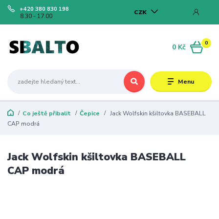
+420 380 830 198
CZK
8.30 - 17.00
0
0 Kč
Menu
Co ještě přibalit
Čepice
Jack Wolfskin kšiltovka BASEBALL
CAP modrá
Jack Wolfskin kšiltovka BASEBALL
CAP modrá