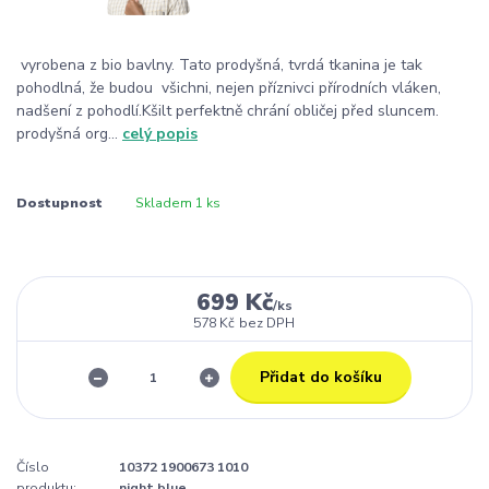
vyrobena z bio bavlny. Tato prodyšná, tvrdá tkanina je tak
pohodlná, že budou všichni, nejen příznivci přírodních vláken,
nadšení z pohodlí.Kšilt perfektně chrání obličej před sluncem.
prodyšná org...
celý popis
Dostupnost
Skladem 1 ks
699 Kč
/
ks
578 Kč
bez DPH
Přidat do košíku
Číslo
10372 1900673 1010
produktu:
night blue