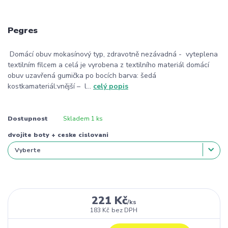
Pegres
Domácí obuv mokasínový typ, zdravotně nezávadná - vyteplena
textilním filcem a celá je vyrobena z textilního materiál domácí
obuv uzavřená gumička po bocích barva: šedá
kostkamateriál:vnější – l...
celý popis
Dostupnost
Skladem 1 ks
dvojite boty + ceske cislovani
221 Kč
/
ks
183 Kč
bez DPH