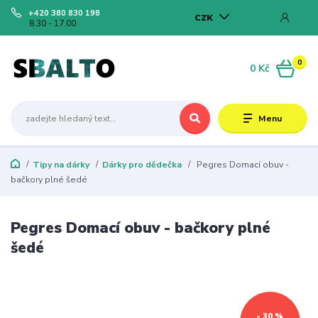
+420 380 830 198
CZK
8.30 - 17.00
0
0 Kč
Menu
Tipy na dárky
Dárky pro dědečka
Pegres Domací obuv -
bačkory plné šedé
Pegres Domací obuv - bačkory plné
šedé
- 30 %