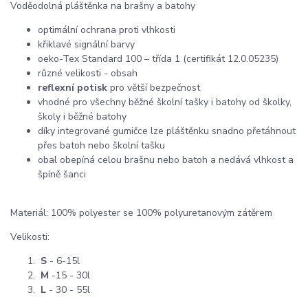
Voděodolná pláštěnka na brašny a batohy
optimální ochrana proti vlhkosti
křiklavé signální barvy
oeko-Tex Standard 100 – třída 1 (certifikát 12.0.05235)
různé velikosti - obsah
reflexní potisk
pro větší bezpečnost
vhodné pro všechny běžné školní tašky i batohy od školky,
školy i běžné batohy
díky integrované gumičce lze pláštěnku snadno přetáhnout
přes batoh nebo školní tašku
obal obepíná celou brašnu nebo batoh a nedává vlhkost a
špíně šanci
Materiál: 100% polyester se 100% polyuretanovým zátěrem
Velikosti:
S
- 6-15l
M
-15 - 30l
L
- 30 - 55l