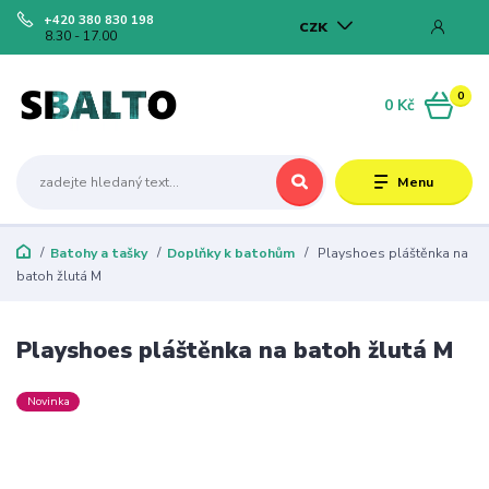
+420 380 830 198
CZK
8.30 - 17.00
0
0 Kč
Menu
Batohy a tašky
Doplňky k batohům
Playshoes pláštěnka na
batoh žlutá M
Playshoes pláštěnka na batoh žlutá M
Novinka