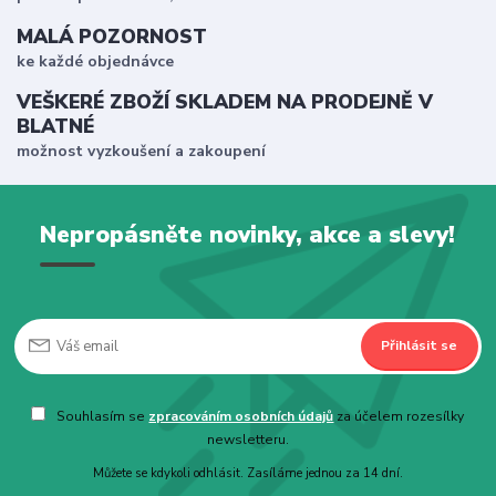
MALÁ POZORNOST
ke každé objednávce
VEŠKERÉ ZBOŽÍ SKLADEM NA PRODEJNĚ V
BLATNÉ
možnost vyzkoušení a zakoupení
Nepropásněte novinky, akce a slevy!
Přihlásit se
Souhlasím se
zpracováním osobních údajů
za účelem rozesílky
newsletteru.
Můžete se kdykoli odhlásit. Zasíláme jednou za 14 dní.