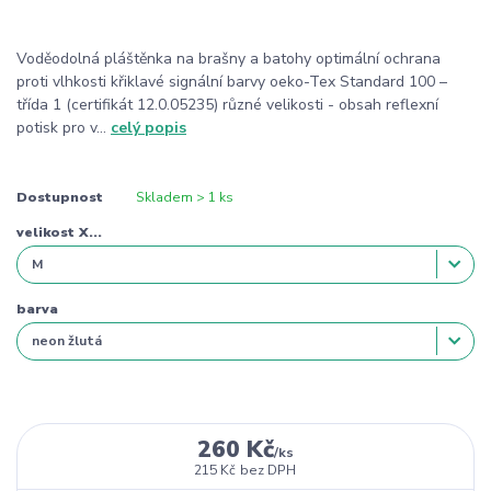
Voděodolná pláštěnka na brašny a batohy optimální ochrana
proti vlhkosti křiklavé signální barvy oeko-Tex Standard 100 –
třída 1 (certifikát 12.0.05235) různé velikosti - obsah reflexní
potisk pro v...
celý popis
Dostupnost
Skladem > 1 ks
velikost X...
barva
260 Kč
/
ks
215 Kč
bez DPH