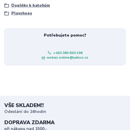
Doplňky k batohům
Playshoes
Potřebujete pomoc?
+420 380 830 198
wokas.online@yahoo.cz
VŠE SKLADEM!!
Odeslání do 24hodin
DOPRAVA ZDARMA
při nákupu nad 1500,-