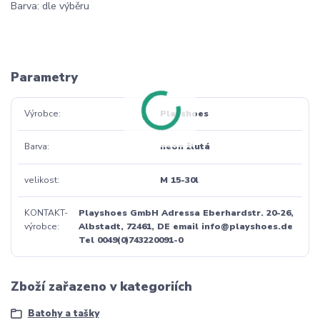
Barva: dle výběru
Parametry
Výrobce
Playshoes
Barva
neon žlutá
velikost
M 15-30l
KONTAKT-
Playshoes GmbH Adressa Eberhardstr. 20-26,
výrobce
Albstadt, 72461, DE email info@playshoes.de
Tel 0049(0)743220091-0
Zboží zařazeno v kategoriích
Batohy a tašky