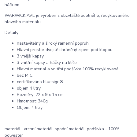
háčkem.
WARWICK AVE je vyroben z obzvláště odolného, ​​recyklovaného
hlavního materiálu.
Detaily:
nastavitelný a široký ramenní popruh
Hlavní prostor dvojitě chráněný zipem pod klopou
3 vnější kapsy
3 vnitřní kapsy a háčky na klíče
Hlavní materiál a vnitřní podšívka 100% recyklované
bez PFC
certifikováno bluesign®
objem 4 litry
Rozměry: 22 x 9 x 15 cm
Hmotnost: 340g
Objem: 4 litry
materiál : vrchní materiál, spodní materiál, podšívka - 100%
polyester