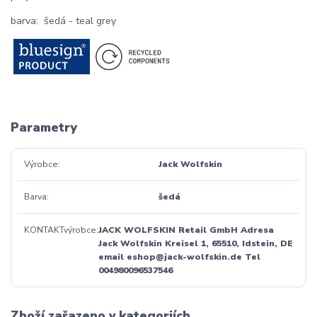
barva
: šedá - teal grey
Parametry
Výrobce
Jack Wolfskin
Barva
šedá
KONTAKTvýrobce
JACK WOLFSKIN Retail GmbH Adresa
Jack Wolfskin Kreisel 1, 65510, Idstein, DE
email eshop@jack-wolfskin.de Tel
004980096537546
Zboží zařazeno v kategoriích