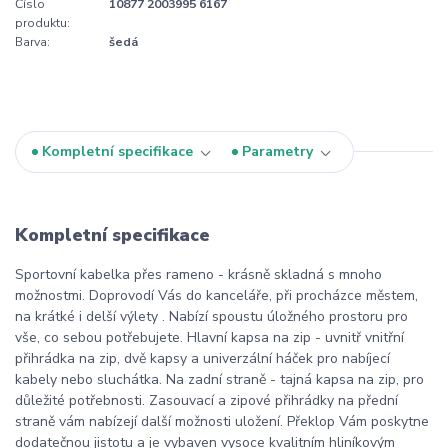
Číslo
10877 2003995 6167
produktu:
Barva:
šedá
Kompletní specifikace
Parametry
Kompletní specifikace
Sportovní kabelka přes rameno - krásně skladná s mnoho
možnostmi. Doprovodí Vás do kanceláře, při procházce městem,
na krátké i delší výlety . N
abízí spoustu úložného prostoru pro
vše, co sebou potřebujete. Hlavní kapsa na zip - uvnitř vnitřní
přihrádka na zip, dvě kapsy a univerzální háček pro nabíjecí
kabely nebo sluchátka. Na zadní straně - tajná kapsa na zip, pro
důležité potřebnosti. Zasouvací a zipové přihrádky na přední
straně vám nabízejí další možnosti uložení. Překlop Vám poskytne
dodatečnou jistotu a je vybaven vysoce kvalitním hliníkovým