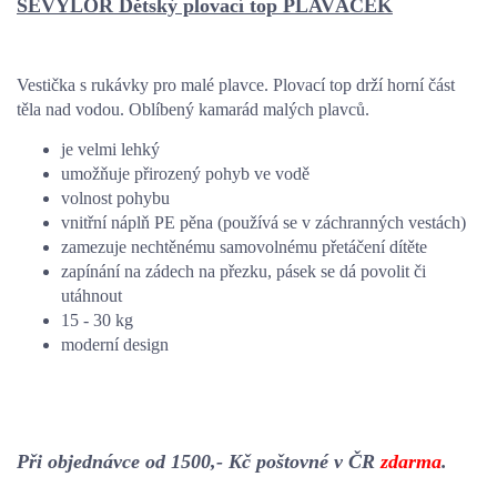
SEVYLOR Dětský plovací top PLAVÁČEK
Vestička s rukávky pro malé plavce. Plovací top drží horní část
těla nad vodou. Oblíbený kamarád malých plavců.
je velmi lehký
umožňuje přirozený pohyb ve vodě
volnost pohybu
vnitřní náplň PE pěna (používá se v záchranných vestách)
zamezuje nechtěnému samovolnému přetáčení dítěte
zapínání na zádech na přezku, pásek se dá povolit či
utáhnout
15 - 30 kg
moderní design
Při objednávce od 1500,- Kč poštovné v ČR
zdarma
.