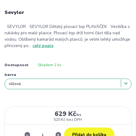
Sevylor
SEVYLOR SEVYLOR Dětský plovací top PLAVÁČEK Vestička s
rukávky pro malé plavce. Plovací top drží horní část těla nad
vodou. Oblíbený kamarád malých plavců. je velmi lehký umožňuje
přirozený po...
celý popis
Dostupnost
Skladem 1 ks
barva
629 Kč
/
ks
520 Kč
bez DPH
Přidat do košíku