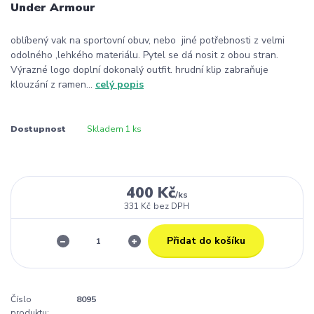
Under Armour
oblíbený vak na sportovní obuv, nebo jiné potřebnosti z velmi
odolného ,lehkého materiálu. Pytel se dá nosit z obou stran.
Výrazné logo doplní dokonalý outfit. hrudní klip zabraňuje
klouzání z ramen...
celý popis
Dostupnost
Skladem 1 ks
400 Kč
/
ks
331 Kč
bez DPH
Přidat do košíku
Číslo
8095
produktu: