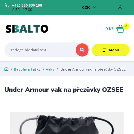
+420 380 830 198
CZK
8.30 - 17.00
0
0 Kč
Menu
Batohy a tašky
Vaky
Under Armour vak na přezůvky OZSEE
Under Armour vak na přezůvky OZSEE