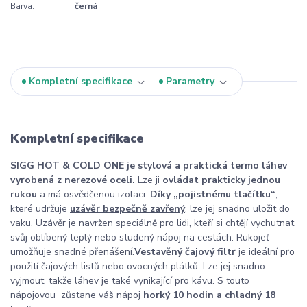
Barva:
černá
Kompletní specifikace
Parametry
Kompletní specifikace
SIGG HOT & COLD ONE je stylová a praktická termo láhev
vyrobená z nerezové oceli.
Lze ji
ovládat prakticky jednou
rukou
a má osvědčenou izolaci.
Díky „pojistnému tlačítku“
,
které udržuje
uzávěr bezpečně zavřený
, lze jej snadno uložit do
vaku. Uzávěr je navržen speciálně pro lidi, kteří si chtějí vychutnat
svůj oblíbený teplý nebo studený nápoj na cestách.
Rukojeť
umožňuje snadné přenášení.
Vestavěný čajový filtr
je ideální pro
použití čajových listů nebo ovocných plátků. Lze jej snadno
vyjmout, takže láhev je také vynikající pro kávu. S touto
nápojovou zůstane váš nápoj
horký 10 hodin a chladný 18