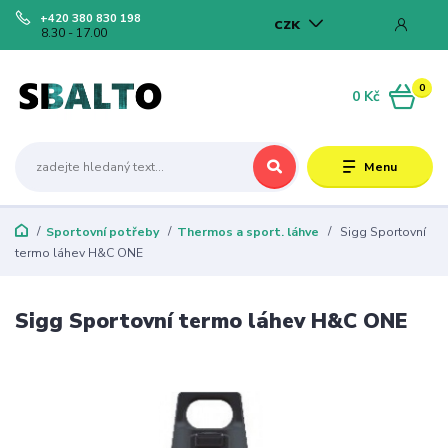
+420 380 830 198
CZK
8.30 - 17.00
0
0 Kč
Menu
Sportovní potřeby
Thermos a sport. láhve
Sigg Sportovní
termo láhev H&C ONE
Sigg Sportovní termo láhev H&C ONE