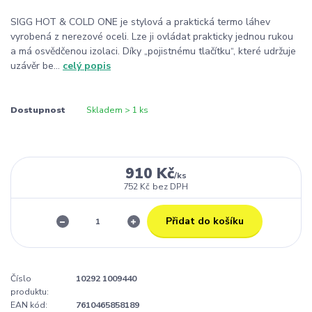
SIGG HOT & COLD ONE je stylová a praktická termo láhev
vyrobená z nerezové oceli. Lze ji ovládat prakticky jednou rukou
a má osvědčenou izolaci. Díky „pojistnému tlačítku“, které udržuje
uzávěr be...
celý popis
Dostupnost
Skladem > 1 ks
910 Kč
/
ks
752 Kč
bez DPH
Přidat do košíku
Číslo
10292 1009440
produktu:
EAN kód:
7610465858189