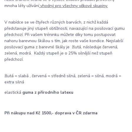
mnoha léty užívání
vhodný pro všechny věkové skupiny.
V nabídce se ve čtyřech různých barvách, z nichž každá
představuje jiný stupeň obtížnosti, navazující na posilovací gumu
předchozí. Při vašem tréninku můžete díky tomu postupovat
nahoru barevnou škálou s tím, jak roste vaše kondice. Nejslabší
posilovací guma z barevné škály je žlutá, následuje červená,
zelená, modrá. Každý stupeň je o 25% silnější než stupeň
předchozí.
žlutá = slabá , červená = středně silná, zelená = silná, modrá =
extra silná
elastická
guma z přírodního latexu
Při nákupu nad Kč 1500,- doprava v ČR zdarma