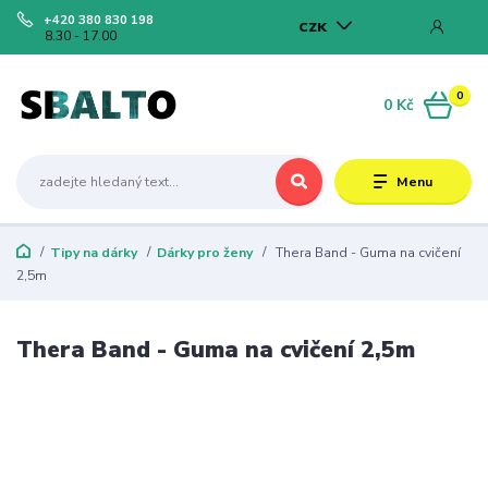
+420 380 830 198
CZK
8.30 - 17.00
0
0 Kč
Menu
Tipy na dárky
Dárky pro ženy
Thera Band - Guma na cvičení
2,5m
Thera Band - Guma na cvičení 2,5m