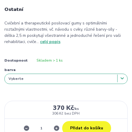
Ostatní
Cvičební a therapeutické posilovací gumy s optimálními
roztažnými vlastnostmi, vč. návodu s cviky, různé barvy-síly -
délka 2,5 m poskytují všestranné a jednoduché řešení pro vaši
rehabilitaci, cviče...
celý popis
Dostupnost
Skladem > 1 ks
barva
370 Kč
/
ks
306 Kč
bez DPH
Přidat do košíku