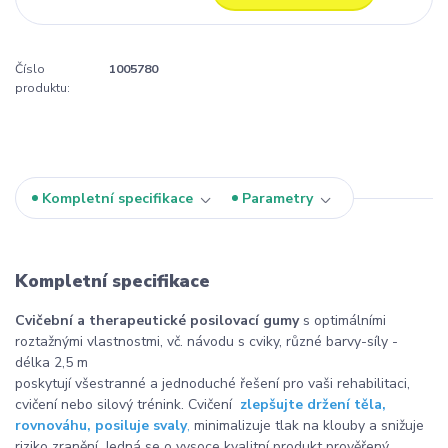
Číslo
1005780
produktu:
Kompletní specifikace
Parametry
Kompletní specifikace
Cvičební a therapeutické posilovací gumy
s optimálními
roztažnými vlastnostmi, vč. návodu s cviky, různé barvy-síly -
délka 2,5 m
poskytují všestranné a jednoduché řešení pro vaši rehabilitaci,
cvičení nebo silový trénink. Cvičení
zlepšujte držení těla,
rovnováhu, posiluje svaly
,
minimalizuje tlak na klouby a snižuje
riziko zranění. Jedná se o vysoce kvalitní produkt prověřený